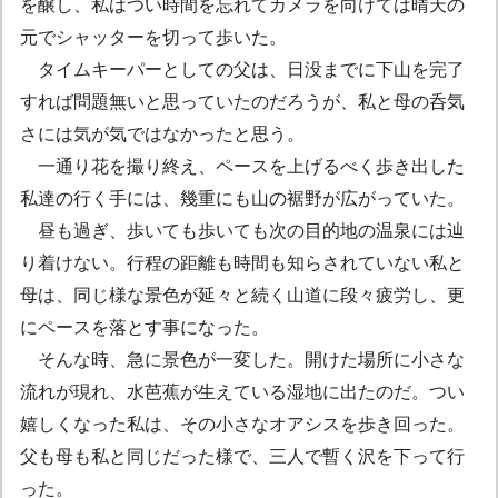
を醸し、私はつい時間を忘れてカメラを向けては晴天の
元でシャッターを切って歩いた。
タイムキーパーとしての父は、日没までに下山を完了
すれば問題無いと思っていたのだろうが、私と母の呑気
さには気が気ではなかったと思う。
一通り花を撮り終え、ペースを上げるべく歩き出した
私達の行く手には、幾重にも山の裾野が広がっていた。
昼も過ぎ、歩いても歩いても次の目的地の温泉には辿
り着けない。行程の距離も時間も知らされていない私と
母は、同じ様な景色が延々と続く山道に段々疲労し、更
にペースを落とす事になった。
そんな時、急に景色が一変した。開けた場所に小さな
流れが現れ、水芭蕉が生えている湿地に出たのだ。つい
嬉しくなった私は、その小さなオアシスを歩き回った。
父も母も私と同じだった様で、三人で暫く沢を下って行
った。