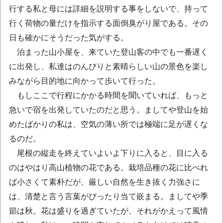
行する私と母には詳細を説明する事をしないで、持って
行く荷物の量だけを指示する面倒臭がり屋である。その
日も確かにそうだった気がする。
泊まった山小屋を、来ていた登山客の中でも一番遅く
に出発し、私達はのんびりと素晴らしい山の景色を楽し
みながら目的地に向かって歩いて行った。
もしここで行程にかかる時間を聞いていれば、もっと
急いで宿を出発していたのだと思う。ましてや登山を始
めたばかりの私は、空気の薄い所では極端に足が遅くな
るのだ。
尾根の縦走を終えていよいよ下りに入ると、目に入る
のはやはり高山植物の花である。栽培品種の花に比べれ
ば小さくて素朴だが、厳しい自然を生き抜く力強さに
は、清楚と言う言葉がぴったり当て嵌まる。ましてや季
節は秋。花は盛りを過ぎていたが、それがかえって風情