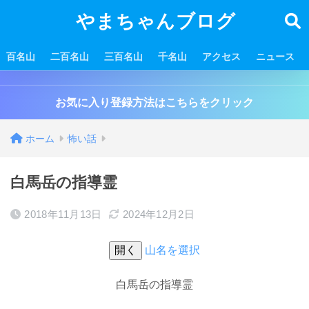
やまちゃんブログ
百名山
二百名山
三百名山
千名山
アクセス
ニュース
お気に入り登録方法はこちらをクリック
ホーム
怖い話
白馬岳の指導霊
2018年11月13日
2024年12月2日
開く
山名を選択
白馬岳の指導霊