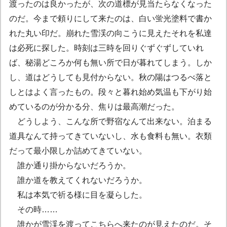
渡ったのは良かったが、次の道標が見当たらなくなった
のだ。今まで頼りにして来たのは、白い蛍光塗料で書か
れた丸い印だ。崩れた雪渓の向こうに見えたそれを私達
は必死に探した。時刻は三時を回りぐずぐずしていれ
ば、秘湯どころか何も無い所で日が暮れてしまう。しか
し、道はどうしても見付からない。秋の陽はつるべ落と
しとはよく言ったもの。段々と暮れ始め気温も下がり始
めているのが分かる分、焦りは最高潮だった。
どうしよう、こんな所で野宿なんて出来ない。泊まる
道具なんて持ってきていないし、水も食料も無い。衣類
だって最小限しか詰めてきていない。
誰か通り掛からないだろうか。
誰か道を教えてくれないだろうか。
私は本気で祈る様に目を凝らした。
その時……
誰かが雪渓を渡ってこちらへ来たのが見えたのだ。そ