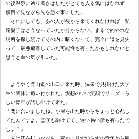
の後温泉に辿り着きはしたがとても入る気にはなれず、
横目で見ながら先を急ぐ事にした。
それにしても、あの人が後から来てくれなければ、私
達親子はどうなっていたか分からない。まるで的外れな
場所を探し続けてその内に暗くなって、完全に道を見失
って、最悪遭難していた可能性も有ったかもしれないと
思うと血の気が引いた。
ようやく登山道の出口に来た時、温泉で見掛けた大学
生の団体に追い付かれた。愛想のいい笑顔でリーダーら
しい青年が話し掛けて来た。
「間に合いましたね。小屋を出た時からちょっと心配し
てたんですよ。雪渓も融けてて、迷い易い所も有ったで
しょ？」
父は汗を拭いながら、密かに見ず知らずの青年から観