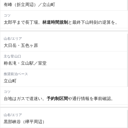
有峰（折立周辺）／立山町
太郎平まで長丁場。
林道時間規制
と最終下山時刻の逆算を。
大日岳・五色ヶ原
称名滝・立山駅／室堂
立山町
台地はガスで道迷い。
予約制区間
や通行情報を事前確認。
黒部峡谷（欅平周辺）