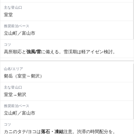
室堂
立山町／富山市
高所順応と
強風/雷
に備える。雪渓期は軽アイゼン検討。
剱岳（室堂～剱沢）
室堂→剱沢
立山町／富山市
カニのタテ/ヨコは
落石・凍結
注意。渋滞の時間配分を。