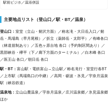
駅前ビジホ／温浴併設
主要地点リスト（登山口／駅・BT／温泉）
登山口：
室堂（立山・剱沢方面）／称名滝・大日岳入口／剱
岳・馬場島（早月尾根）／折立（薬師岳・太郎平）／有峰各口
（林道規制あり）／五色ヶ原台地 各口（予約制区間あり）／
黒部峡谷・欅平（下ノ廊下方面のターミナル）／白木峰 各口
／医王山 各口／朝日岳 各口
駅・BT：
富山駅・電鉄富山→立山駅／称名滝行・室堂行各BT
／上市駅（馬場島口の中継）／高岡・砺波・氷見／宇奈月温泉
駅（峡谷鉄道）
温泉地：
立山山麓温泉／宇奈月温泉／庄川温泉郷／氷見温泉郷
ほか