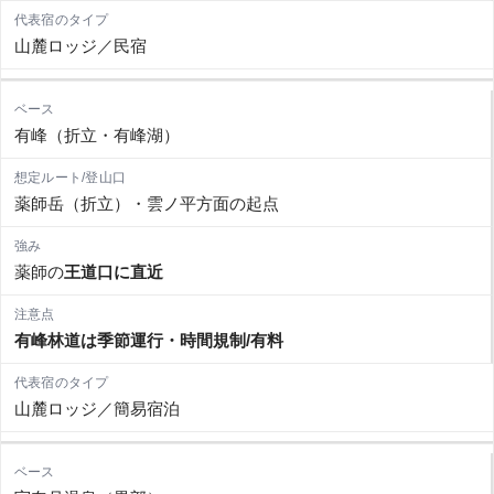
山麓ロッジ／民宿
有峰（折立・有峰湖）
薬師岳（折立）・雲ノ平方面の起点
薬師の
王道口に直近
有峰林道は季節運行・時間規制/有料
山麓ロッジ／簡易宿泊