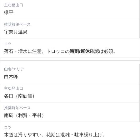
欅平
宇奈月温泉
落石・増水に注意。トロッコの
時刻/運休
確認は必須。
白木峰
各口（南砺側）
南砺（利賀・平村）
木道は滑りやすい。花期は混雑・駐車繰り上げ。