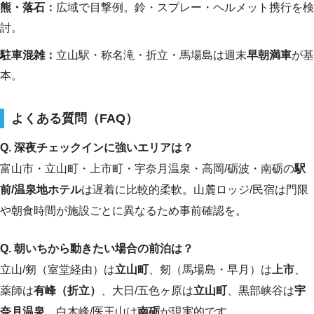
熊・落石：
広域で目撃例。鈴・スプレー・ヘルメット携行を検
討。
駐車混雑：
立山駅・称名滝・折立・馬場島は週末
早朝満車
が基
本。
よくある質問（FAQ）
Q. 深夜チェックインに強いエリアは？
富山市・立山町・上市町・宇奈月温泉・高岡/砺波・南砺の
駅
前/温泉地ホテル
は遅着に比較的柔軟。山麓ロッジ/民宿は門限
や朝食時間が施設ごとに異なるため事前確認を。
Q. 朝いちから動きたい場合の前泊は？
立山/剱（室堂経由）は
立山町
、剱（馬場島・早月）は
上市
、
薬師は
有峰（折立）
、大日/五色ヶ原は
立山町
、黒部峡谷は
宇
奈月温泉
、白木峰/医王山は
南砺
が現実的です。