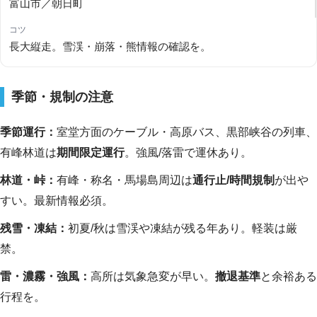
富山市／朝日町
長大縦走。雪渓・崩落・熊情報の確認を。
季節・規制の注意
季節運行：
室堂方面のケーブル・高原バス、黒部峡谷の列車、
有峰林道は
期間限定運行
。強風/落雷で運休あり。
林道・峠：
有峰・称名・馬場島周辺は
通行止/時間規制
が出や
すい。最新情報必須。
残雪・凍結：
初夏/秋は雪渓や凍結が残る年あり。軽装は厳
禁。
雷・濃霧・強風：
高所は気象急変が早い。
撤退基準
と余裕ある
行程を。