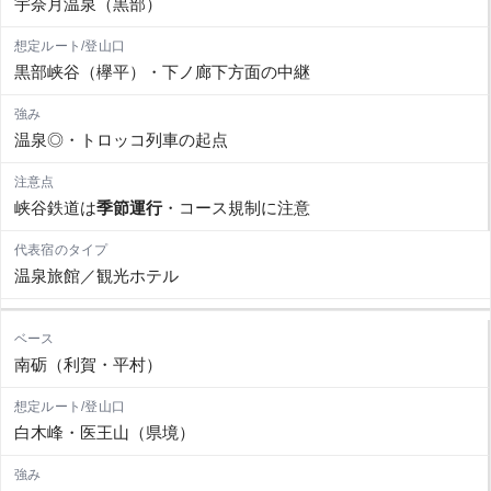
宇奈月温泉（黒部）
黒部峡谷（欅平）・下ノ廊下方面の中継
温泉◎・トロッコ列車の起点
峡谷鉄道は
季節運行
・コース規制に注意
温泉旅館／観光ホテル
南砺（利賀・平村）
白木峰・医王山（県境）