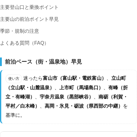
主要登山口と乗換ポイント
主要山の前泊ポイント早見
季節・規制の注意
よくある質問（FAQ）
前泊ベース（街・温泉地）早見
迷ったら
富山市（富山駅・電鉄富山）
、
立山町
使い方
（立山駅・山麓温泉）
、
上市町（馬場島口）
、
有峰（折
立・有峰湖）
、
宇奈月温泉（黒部峡谷）
、
南砺（利賀・
平村／白木峰）
、
高岡・氷見・砺波（県西部の中継）
を
基準に。