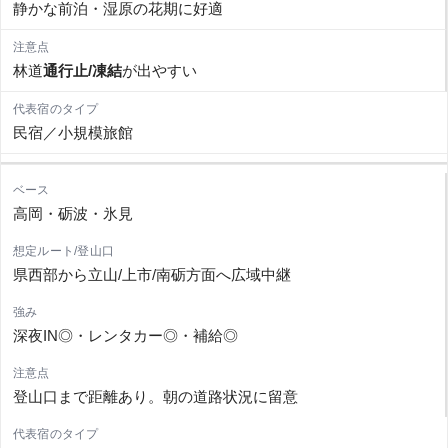
静かな前泊・湿原の花期に好適
林道
通行止/凍結
が出やすい
民宿／小規模旅館
高岡・砺波・氷見
県西部から立山/上市/南砺方面へ広域中継
深夜IN◎・レンタカー◎・補給◎
登山口まで距離あり。朝の道路状況に留意