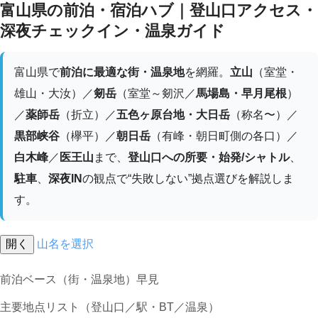
富山県の前泊・宿泊ハブ｜登山口アクセス・
深夜チェックイン・温泉ガイド
富山県で
前泊に最適な街・温泉地
を網羅。
立山
（室堂・
雄山・大汝）／
剱岳
（室堂～剱沢／
馬場島・早月尾根
）
／
薬師岳
（折立）／
五色ヶ原台地・大日岳
（称名〜）／
黒部峡谷
（欅平）／
朝日岳
（有峰・朝日町側の各口）／
白木峰
／
医王山
まで、
登山口への所要・始発/シャトル
、
駐車
、
深夜IN
の観点で“失敗しない”拠点選びを解説しま
す。
開く
山名を選択
前泊ベース（街・温泉地）早見
主要地点リスト（登山口／駅・BT／温泉）