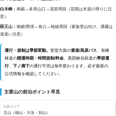
白木峰：
南砺→各登山口→湿原周回（花期は木道の滑りに注
意）
医王山：
南砺/県境→各口→稜線周回（家族登山向け。濃霧は
道迷い注意）
運行・規制は季節変動。
室堂方面の
索道/高原バス
、有峰
林道の
開通時期・時間規制/料金
、黒部峡谷鉄道の
季節運
行
、
下ノ廊下
の通行可否は毎年変わります。必ず最新の
公式情報を確認してください。
主要山の前泊ポイント早見
立山（雄山・大汝・別山）