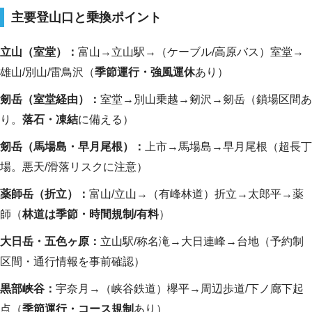
主要登山口と乗換ポイント
立山（室堂）：
富山→立山駅→（ケーブル/高原バス）室堂→
雄山/別山/雷鳥沢（
季節運行・強風運休
あり）
剱岳（室堂経由）：
室堂→別山乗越→剱沢→剱岳（鎖場区間あ
り。
落石・凍結
に備える）
剱岳（馬場島・早月尾根）：
上市→馬場島→早月尾根（超長丁
場。悪天/滑落リスクに注意）
薬師岳（折立）：
富山/立山→（有峰林道）折立→太郎平→薬
師（
林道は季節・時間規制/有料
）
大日岳・五色ヶ原：
立山駅/称名滝→大日連峰→台地（予約制
区間・通行情報を事前確認）
黒部峡谷：
宇奈月→（峡谷鉄道）欅平→周辺歩道/下ノ廊下起
点（
季節運行・コース規制
あり）