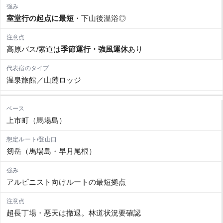
室堂行の起点に最短
・下山後温浴◎
高原バス/索道は
季節運行・強風運休
あり
温泉旅館／山麓ロッジ
上市町（馬場島）
剱岳（馬場島・早月尾根）
アルピニスト向けルートの最短拠点
超長丁場・悪天は撤退。林道状況要確認