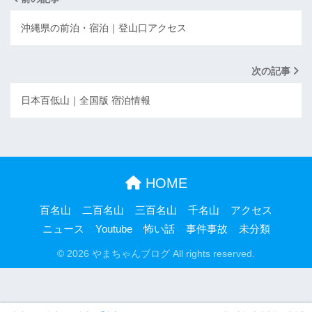
沖縄県の前泊・宿泊｜登山口アクセス
次の記事
日本百低山｜全国版 宿泊情報
HOME
百名山
二百名山
三百名山
千名山
アクセス
ニュース
Youtube
怖い話
事件事故
未分類
© 2026 やまちゃんブログ All rights reserved.