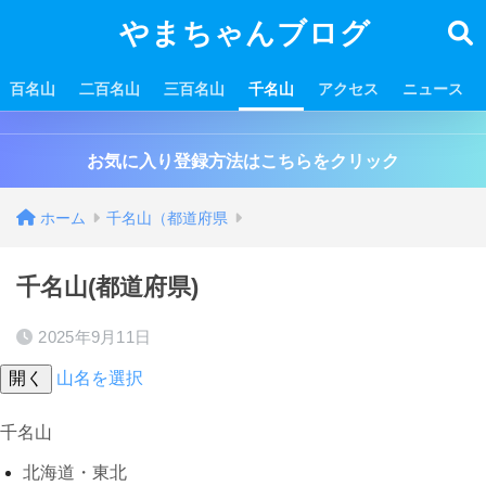
やまちゃんブログ
百名山
二百名山
三百名山
千名山
アクセス
ニュース
お気に入り登録方法はこちらをクリック
ホーム
千名山（都道府県
千名山(都道府県)
2025年9月11日
開く
山名を選択
千名山
北海道・東北