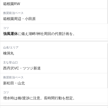
箱根園RW
箱根園周辺・小田原
強風運休
に備え湖畔/神社周回の代替計画を。
檜洞丸
西丹沢VC・ツツジ新道
新松田・山北
増水時は橋/渡渉に注意。長時間行動を想定。