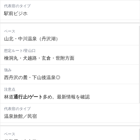
駅前ビジホ
山北・中川温泉（丹沢湖）
檜洞丸・犬越路・玄倉・世附方面
西丹沢の麓・下山後温泉◎
林道
通行止/ゲート
多め。最新情報を確認
温泉旅館／民宿