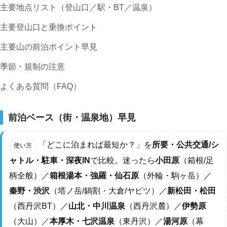
主要地点リスト（登山口／駅・BT／温泉）
主要登山口と乗換ポイント
主要山の前泊ポイント早見
季節・規制の注意
よくある質問（FAQ）
前泊ベース（街・温泉地）早見
「どこに泊まれば最短か？」を
所要・公共交通/シ
使い方
ャトル・駐車・深夜IN
で比較。迷ったら
小田原
（箱根/足
柄全般）／
箱根湯本・強羅・仙石原
（外輪・駒ヶ岳）／
秦野・渋沢
（塔ノ岳/鍋割・大倉/ヤビツ）／
新松田・松田
（西丹沢BT）／
山北・中川温泉
（西丹沢麓）／
伊勢原
（大山）／
本厚木・七沢温泉
（東丹沢）／
湯河原
（幕