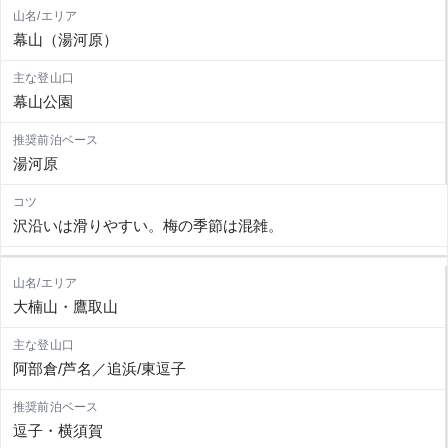
幕山（湯河原）
幕山公園
湯河原
沢沿いは滑りやすい。梅の季節は混雑。
大楠山・鷹取山
阿部倉/芦名／追浜/東逗子
逗子・横須賀