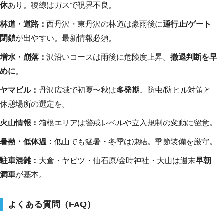
休
あり。稜線はガスで視界不良。
林道・道路：
西丹沢・東丹沢の林道は豪雨後に
通行止/ゲート
閉鎖
が出やすい。最新情報必須。
増水・崩落：
沢沿いコースは雨後に危険度上昇。
撤退判断を早
めに
。
ヤマビル：
丹沢広域で初夏〜秋は
多発期
。防虫/防ヒル対策と
休憩場所の選定を。
火山情報：
箱根エリアは警戒レベルや立入規制の変動に留意。
暑熱・低体温：
低山でも猛暑・冬季は凍結。季節装備を厳守。
駐車混雑：
大倉・ヤビツ・仙石原/金時神社・大山は週末
早朝
満車
が基本。
よくある質問（FAQ）