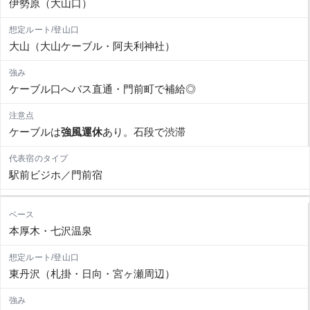
伊勢原（大山口）
大山（大山ケーブル・阿夫利神社）
ケーブル口へバス直通・門前町で補給◎
ケーブルは
強風運休
あり。石段で渋滞
駅前ビジホ／門前宿
本厚木・七沢温泉
東丹沢（札掛・日向・宮ヶ瀬周辺）