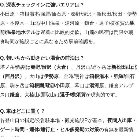
Q. 深夜チェックインに強いエリアは？
小田原・箱根湯本/強羅/仙石原・秦野/渋沢・新松田/松田・伊勢
原・本厚木・山北/中川温泉・湯河原・鎌倉・逗子/横須賀の
駅
前/温泉地ホテル
は遅着に比較的柔軟。山麓の民宿は門限や朝
食時間が施設ごとに異なるため事前確認を。
Q. 朝いちから動きたい場合の前泊は？
塔ノ岳/鍋割は
秦野/渋沢（大倉）
、丹沢山/蛭ヶ岳は
新松田/山北
（西丹沢）
、大山は
伊勢原
、金時/明神は
箱根湯本・強羅/仙石
原
、駒ヶ岳は
箱根園周辺/小田原
、幕山は
湯河原
、鎌倉アルプ
スは
鎌倉
、大楠山/鷹取山は
逗子/横須賀
が現実的です。
Q. 車はどこに置く？
各登山口の指定/公営駐車場・観光施設Pが基本。
夜間入出庫・
ゲート時間・運休/通行止・ヒル多発期の対策
の有無を最新情