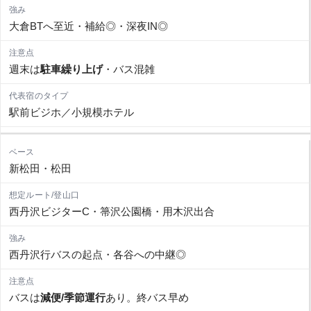
大倉BTへ至近・補給◎・深夜IN◎
週末は
駐車繰り上げ
・バス混雑
駅前ビジホ／小規模ホテル
新松田・松田
西丹沢ビジターC・箒沢公園橋・用木沢出合
西丹沢行バスの起点・各谷への中継◎
バスは
減便/季節運行
あり。終バス早め