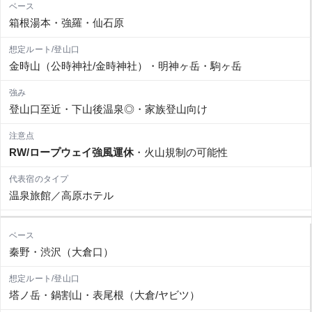
箱根湯本・強羅・仙石原
金時山（公時神社/金時神社）・明神ヶ岳・駒ヶ岳
登山口至近・下山後温泉◎・家族登山向け
RW/ロープウェイ強風運休
・火山規制の可能性
温泉旅館／高原ホテル
秦野・渋沢（大倉口）
塔ノ岳・鍋割山・表尾根（大倉/ヤビツ）