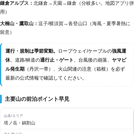
鎌倉アルプス：
北鎌倉→天園→鎌倉（分岐多い。地図アプリ併
用）
大楠山・鷹取山：
逗子/横須賀→各登山口（海風・夏季暑熱に
留意）
運行・規制は季節変動。
ロープウェイ/ケーブルの
強風運
休
、道路/林道の
通行止・ゲート
、台風後の崩落、
ヤマビ
ル発生期
（丹沢一帯）、火山関連の注意（箱根）を必ず
最新の公式情報で確認してください。
主要山の前泊ポイント早見
塔ノ岳・鍋割山