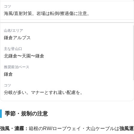
海風/直射対策。岩場は転倒/擦過傷に注意。
鎌倉アルプス
北鎌倉〜天園〜鎌倉
鎌倉
分岐が多い。マナーとすれ違い配慮を。
季節・規制の注意
強風・濃霧：
箱根のRW/ロープウェイ・大山ケーブルは
強風運