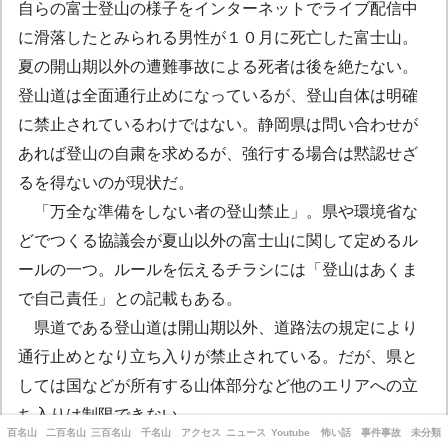
自らの富士登山の様子をインターネットでライブ配信中
に滑落したとみられる男性が１０月に死亡した富士山。
夏の開山期以外の遭難事故による死者は後を絶たない。
登山道は全面通行止めになっているが、登山自体は明確
に禁止されているわけではない。静岡県は問い合わせが
あれば登山の自粛を求めるが、強行する場合は黙認せざ
るを得ないのが現状だ。
「万全な準備をしない者の登山禁止」。県や環境省な
どでつくる協議会が夏山以外の富士山に関して定めるル
ールの一つ。ルールを伝えるチラシには「登山はあくま
で自己責任」との記載もある。
県道である登山道は開山期以外、道路法の規定により
通行止めとなり立ち入りが禁止されている。だが、県と
しては国などが所有する山体部分など他のエリアへの立
ち入りは制限できない。
百名山
二百名山
三百名山
千名山
アクセス
ニュース
Youtube
怖い話
事件事故
未分類
閉山期の富士山は山岳遭難事故のリスクが高い。静岡