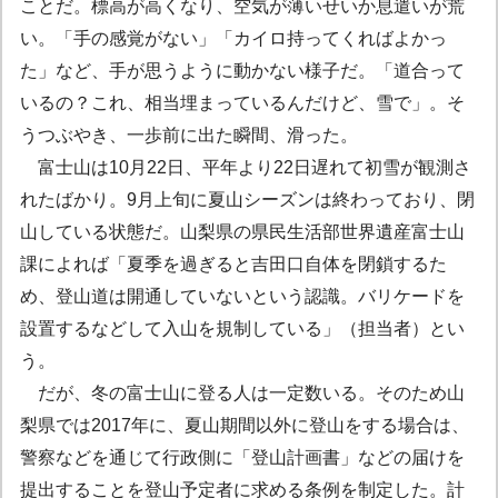
ことだ。標高が高くなり、空気が薄いせいか息遣いが荒
い。「手の感覚がない」「カイロ持ってくればよかっ
た」など、手が思うように動かない様子だ。「道合って
いるの？これ、相当埋まっているんだけど、雪で」。そ
うつぶやき、一歩前に出た瞬間、滑った。
富士山は10月22日、平年より22日遅れて初雪が観測さ
れたばかり。9月上旬に夏山シーズンは終わっており、閉
山している状態だ。山梨県の県民生活部世界遺産富士山
課によれば「夏季を過ぎると吉田口自体を閉鎖するた
め、登山道は開通していないという認識。バリケードを
設置するなどして入山を規制している」（担当者）とい
う。
だが、冬の富士山に登る人は一定数いる。そのため山
梨県では2017年に、夏山期間以外に登山をする場合は、
警察などを通じて行政側に「登山計画書」などの届けを
提出することを登山予定者に求める条例を制定した。計