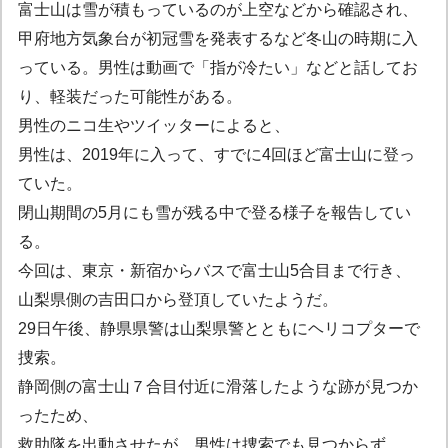
富士山は雪が積もっているのが上空などから確認され、
甲府地方気象台が初冠雪を発表するなど冬山の時期に入
っている。男性は動画で「指が冷たい」などと話してお
り、軽装だった可能性がある。
男性のニコ生やツイッターによると、
男性は、2019年に入って、すでに4回ほど富士山に登っ
ていた。
閉山期間の5月にも雪が残る中で登る様子を報告してい
る。
今回は、東京・新宿からバスで富士山5合目まで行き、
山梨県側の吉田口から登頂していたようだ。
29日午後、静県県警は山梨県警とともにヘリコプターで
捜索。
静岡側の富士山７合目付近に滑落したような跡が見つか
ったため、
救助隊を出動させたが、男性は捜索でも見つからず、