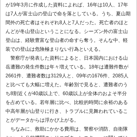
が19年3月に作成した資料によれば、16年は10人、17年
は7人が富士山の登山で命を落としている。うち、夏山期
間外の死亡者はそれぞれ8人と7人だった。死亡者のほと
んどが冬山登山ということになる。シーズン外の富士山
登山は、経験豊富な登山者の命すら奪う。そんな中、軽
装での登山は危険極まりない行為といえる。
警察庁が発表した資料によると、日本国内における山
岳遭難の発生件数は年々増えている。18年は遭難件数が
2661件、遭難者数は3129人と、09年の1676件、2085人
と比べても大幅に増えた。年齢別で見ると、遭難者のう
ち8割近くが40歳以上で、60歳以上が全体のおよそ半分
を占めている。若年層に比べ、比較的時間に余裕のある
中高年層が山登りに行き、トラブルに見舞われているこ
とがデータからは浮かび上がる。
ちなみに、救助にかかる費用は、警察や消防、自衛隊