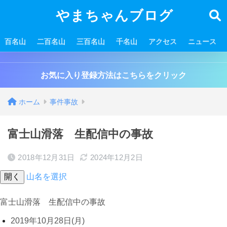
やまちゃんブログ
百名山
二百名山
三百名山
千名山
アクセス
ニュース
お気に入り登録方法はこちらをクリック
ホーム
事件事故
富士山滑落 生配信中の事故
2018年12月31日
2024年12月2日
開く
山名を選択
富士山滑落 生配信中の事故
2019年10月28日(月)