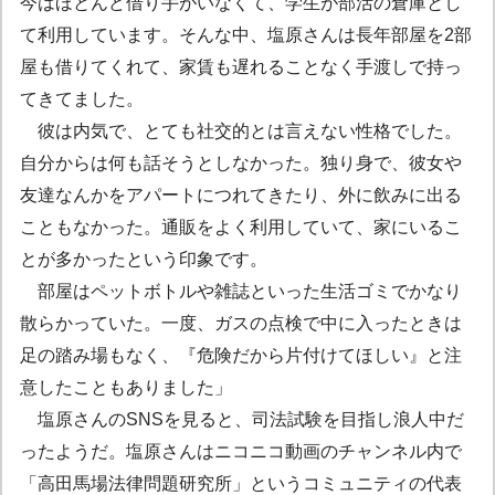
今はほとんど借り手がいなくて、学生が部活の倉庫とし
て利用しています。そんな中、塩原さんは長年部屋を2部
屋も借りてくれて、家賃も遅れることなく手渡しで持っ
てきてました。
彼は内気で、とても社交的とは言えない性格でした。
自分からは何も話そうとしなかった。独り身で、彼女や
友達なんかをアパートにつれてきたり、外に飲みに出る
こともなかった。通販をよく利用していて、家にいるこ
とが多かったという印象です。
部屋はペットボトルや雑誌といった生活ゴミでかなり
散らかっていた。一度、ガスの点検で中に入ったときは
足の踏み場もなく、『危険だから片付けてほしい』と注
意したこともありました」
塩原さんのSNSを見ると、司法試験を目指し浪人中だ
ったようだ。塩原さんはニコニコ動画のチャンネル内で
「高田馬場法律問題研究所」というコミュニティの代表