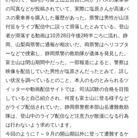
の写真などが投稿されていて、実際に塩原さんが高速バ
スの乗車券を購入した履歴があった。県警は男性が山頂
付近をライブ配信中に誤って滑落したとみている。登山
者が滑落する動画は10月28日午後2時半ごろに流れ、静
岡、山梨両県警に通報が相次いだ。両県警はヘリコプタ
ーなどで捜索し、静岡県警の救助隊が遺体を発見した。
富士山は閉山期間中だった。一部報道によると、警察は
映像を配信していた男性が塩原さんだったとみて、詳し
い状況を調べているとのこと。本人のものとみられるツ
イッターや動画配信サイトでは、司法試験の合格を目指
していると自己紹介され、何度も富士山に登る様子など
がライブ配信されていた。静岡県警察本部山岳遭難救助
隊は、登山中のライブ配信など注意力が散漫になる行為
は行わないよう求めています。
今回のように７～９月の開山期以外に登って遭難するケ