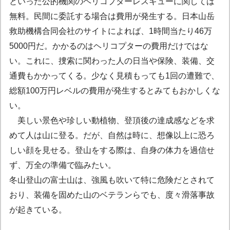
といった公的機関のヘリコプターレスキューに関しては
無料。民間に委託する場合は費用が発生する。日本山岳
救助機構合同会社のサイトによれば、1時間当たり46万
5000円だ。かかるのはヘリコプターの費用だけではな
い。これに、捜索に関わった人の日当や保険、装備、交
通費もかかってくる。少なく見積もっても1回の遭難で、
総額100万円レベルの費用が発生するとみてもおかしくな
い。
美しい景色や珍しい動植物、登頂後の達成感などを求
めて人は山に登る。だが、自然は時に、想像以上に恐ろ
しい顔を見せる。登山をする際は、自身の体力を過信せ
ず、万全の準備で臨みたい。
冬山登山の富士山は、強風も吹いて特に危険だとされて
おり、装備を固めた山のベテランらでも、度々滑落事故
が起きている。