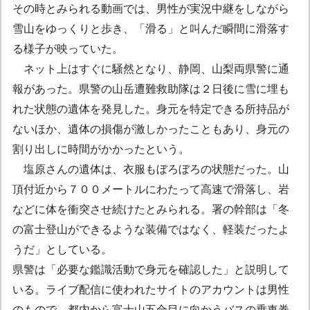
その時とみられる動画では、男性が実況中継をしながら
雪山をゆっくりと歩き、「滑る」と叫んだ瞬間に滑落す
る様子が映っていた。
ネット上はすぐに騒然となり、静岡、山梨両県警に通
報があった。県警の山岳遭難救助隊は２日後に雪に埋も
れた状態の遺体を発見した。身元を特定できる所持品が
ないほか、遺体の損傷が激しかったこともあり、身元の
割り出しに時間がかかったという。
塩原さんの遺体は、衣服もぼろぼろの状態だった。山
頂付近から７００メートルにわたって高速で滑落し、岩
などに体を衝突させ続けたとみられる。署の幹部は「冬
の富士登山ができるような装備ではなく、軽装だったよ
うだ」としている。
県警は「必要な鑑識活動で身元を確認した」と説明して
いる。ライブ配信に使われたサイトのアカウントは男性
のもので、都内から富士山五合目に向かうバスの乗車券